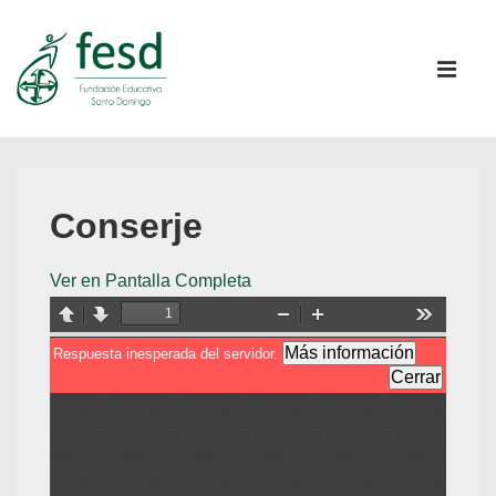
↓
Saltar
Navegaci
al
principal
ME
contenido
principal
Conserje
Ver en Pantalla Completa